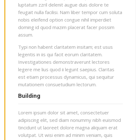
luptatum zzril delenit augue duis dolore te
feugait nulla facilisi. Nam liber tempor cum soluta
nobis eleifend option congue nihil imperdiet
doming id quod mazim placerat facer possim
assum.
Typi non habent claritatem insitam; est usus
legentis in iis qui facit eorum claritatem.
Investigationes demonstraverunt lectores
legere me lius quod ii legunt saepius. Claritas
est etiam processus dynamicus, qui sequitur
mutationem consuetudium lectorum.
Building
Lorem ipsum dolor sit amet, consectetuer
adipiscing elit, sed diam nonummy nibh euismod
tincidunt ut laoreet dolore magna aliquam erat
volutpat. Ut wisi enim ad minim veniam, quis