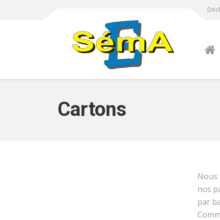
Déch
Cartons
Nous t
nos p
par ba
Comme 