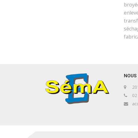
broyée
enleve
trans
séchag
fabric
NOUS
201
02 
ac